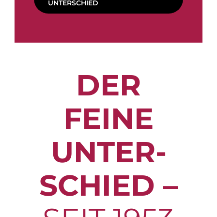
UNTERSCHIED
DER
FEI‍‍­‍‍NE
UNTER‍­
SCHIED –